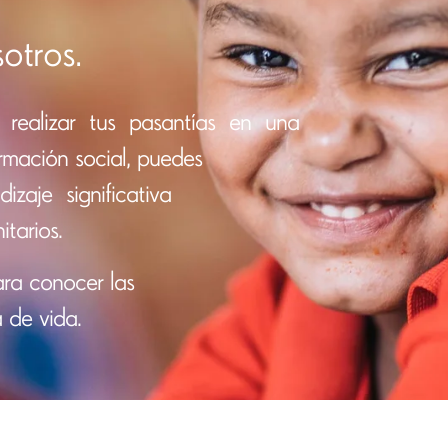
otros.
realizar
tus
pasantías
en
una
rmación social, puedes
dizaje
significativa
itarios
.
ra conocer las
 de vida.