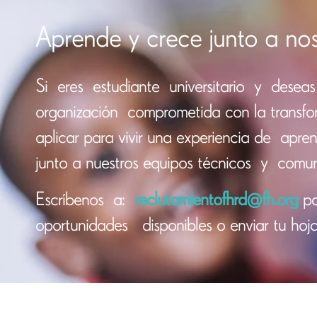
Aprende y crece junto a nos
Si
eres
estudiante
universitario
y
deseas
organización
comprometida
con la transfo
aplicar para vivir una experiencia
de
apren
junto a nuestros equipos
técnicos
y
comun
Escríbenos
a:
reclutamientofhrd@fh.org
pa
oportunidades disponibles o enviar tu hoja