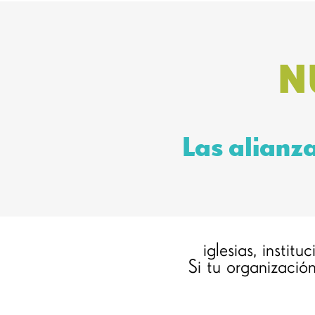
N
Las alianz
iglesias, instit
Si tu organizació